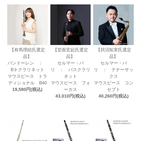
【有馬理絵氏選定
【堂面宏起氏選定
【貝沼拓実氏選定
品】
品】
品】
バンドーレン ：
セルマー・パ
セルマー・パ
B♭クラリネット
リ ： バスクラリ
リ ： テナーサッ
マウスピース トラ
ネット
クス
ディショナル B40
マウスピース フォ
マウスピース コン
19,580円(税込)
ーカス
セプト
43,010円(税込)
40,260円(税込)