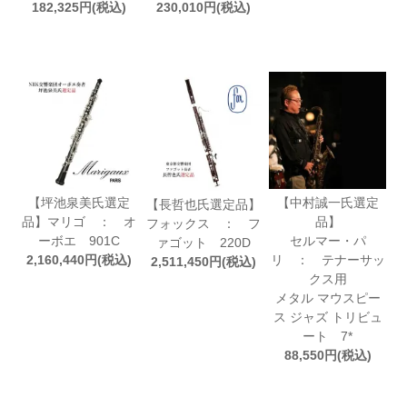
182,325円(税込)
230,010円(税込)
【坪池泉美氏選定
【中村誠一氏選定
【長哲也氏選定品】
品】マリゴ ： オ
品】
フォックス ： フ
ーボエ 901C
セルマー・パ
ァゴット 220D
2,160,440円(税込)
リ ： テナーサッ
2,511,450円(税込)
クス用
メタル マウスピー
ス ジャズ トリビュ
ート 7*
88,550円(税込)