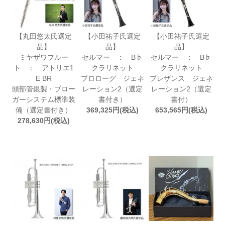
【丸田悠太氏選定
【小田祐子氏選定
【小田祐子氏選定
品】
品】
品】
ミヤザワフルー
セルマー ： B♭
セルマー ： B♭
ト ： アトリエ1
クラリネット
クラリネット
E BR
プロローグ ジェネ
プレザンス ジェネ
頭部管銀製・ブロー
レーション2（選定
レーション2（選定
ガーシステム標準装
書付き）
書付）
備（選定書付き）
369,325円(税込)
653,565円(税込)
278,630円(税込)