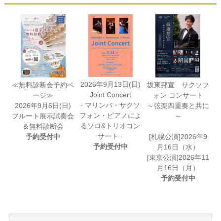
2026年9月13日(日)
≪無料診断会予約ペ
坂東邦宣 サクソフ
Joint Concert
ージ≫
ォン コンサート
- マリンバ・サクソ
2026年9月6日(日)
～弦楽四重奏と共に
フォン・ピアノによ
フルート展示試奏会
～
るソロ&トリオコン
＆無料診断会
サート -
予約受付中
[札幌公演]2026年9
予約受付中
月16日（水）
[東京公演]2026年11
月16日（月）
予約受付中