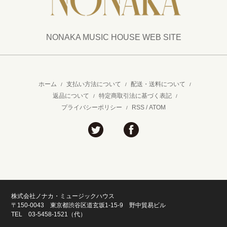
NONAKA MUSIC HOUSE WEB SITE
ホーム
支払い方法について
配送・送料について
/
/
/
返品について
特定商取引法に基づく表記
/
/
プライバシーポリシー
RSS
/
ATOM
/
株式会社ノナカ・ミュージックハウス
〒150-0043 東京都渋谷区道玄坂1-15-9 野中貿易ビル
TEL 03-5458-1521（代）