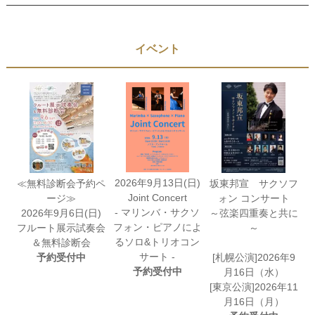
イベント
2026年9月13日(日)
≪無料診断会予約ペ
坂東邦宣 サクソフ
Joint Concert
ージ≫
ォン コンサート
- マリンバ・サクソ
2026年9月6日(日)
～弦楽四重奏と共に
フォン・ピアノによ
フルート展示試奏会
～
るソロ&トリオコン
＆無料診断会
サート -
予約受付中
[札幌公演]2026年9
予約受付中
月16日（水）
[東京公演]2026年11
月16日（月）