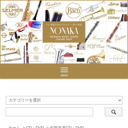
ホーム
>
CD・DVD
>
金管楽器CD・DVD