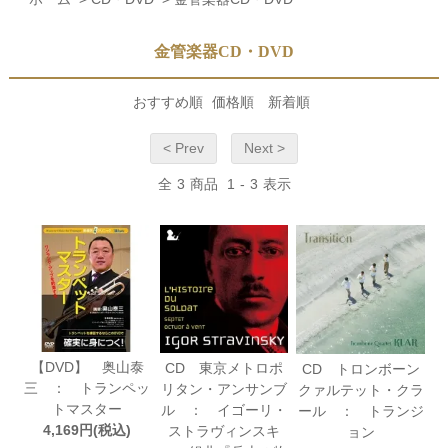
金管楽器CD・DVD
おすすめ順
価格順
新着順
< Prev
Next >
全
3
商品
1
-
3
表示
【DVD】 奥山泰
CD 東京メトロポ
CD トロンボーン
三 ： トランペッ
リタン・アンサンブ
クァルテット・クラ
トマスター
ル ： イゴーリ・
ール ： トランジ
4,169円(税込)
ストラヴィンスキ
ョン