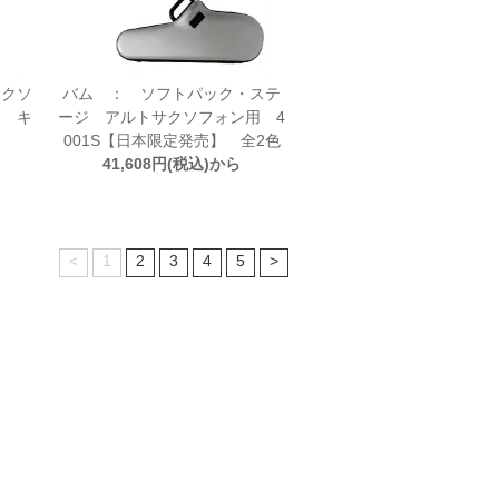
サクソ
バム ： ソフトパック・ステ
ス キ
ージ アルトサクソフォン用 4
001S【日本限定発売】 全2色
41,608円(税込)から
<
1
2
3
4
5
>