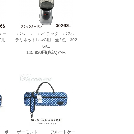
ケー
バム ： ハイテック バスク
wC用
ラリネットLowC用 全2色 302
6XL
115,830円(税込)から
ト ボ
ボーモント ： フルートケー