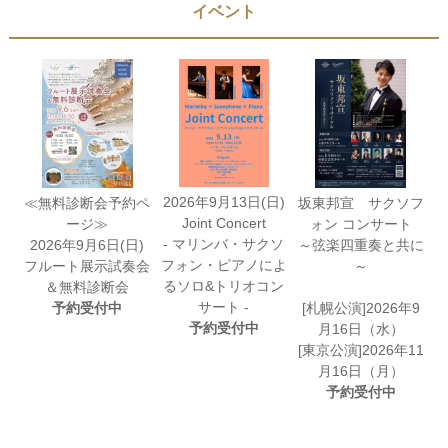
イベント
2026年9月13日(日)
≪無料診断会予約ペ
坂東邦宣 サクソフ
Joint Concert
ージ≫
ォン コンサート
- マリンバ・サクソ
2026年9月6日(日)
～弦楽四重奏と共に
フォン・ピアノによ
フルート展示試奏会
～
るソロ&トリオコン
＆無料診断会
サート -
予約受付中
[札幌公演]2026年9
予約受付中
月16日（水）
[東京公演]2026年11
月16日（月）
予約受付中