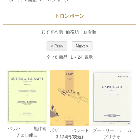
トロンボーン
おすすめ順
価格順
新着順
< Prev
Next >
全
48
商品
1
-
24
表示
バッハ ： 無伴奏
ボザ ： バラード
ブートリー ： カ
チェロ組曲
3,124円(税込)
プリチオ