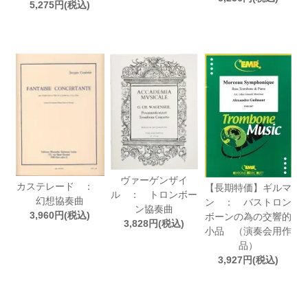
5,275円(税込)
ヴァーゲンザイ
カステレード ：
【長期特価】ギルマ
ル ： トロンボー
幻想協奏曲
ン ： バストロン
ン協奏曲
3,960円(税込)
ボーンの為の交響的
3,828円(税込)
小品 （演奏会用作
品）
3,927円(税込)