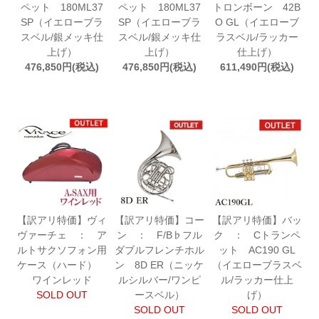
ペット 180ML37
ペット 180ML37
トロンボーン 42B
SP（イエローブラ
SP（イエローブラ
O GL（イエローブ
スベル/銀メッキ仕
スベル/銀メッキ仕
ラスベル/ラッカー
上げ）
上げ）
仕上げ）
476,850円(税込)
476,850円(税込)
611,490円(税込)
【訳アリ特価】ヴィ
【訳アリ特価】コー
【訳アリ特価】バッ
ヴァーチェ ： ア
ン ： F/B♭フル
ク ： Cトランペ
ルトサクソフォン用
ダブルフレンチホル
ット AC190 GL
ケース（ハード）
ン 8D ER（ニッケ
（イエローブラスベ
ワインレッド
ルシルバー/ワンピ
ル/ラッカー仕上
SOLD OUT
ースベル）
げ）
SOLD OUT
SOLD OUT