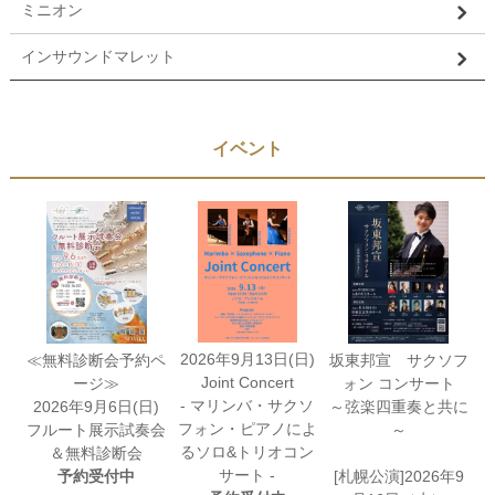
ミニオン
インサウンドマレット
イベント
2026年9月13日(日)
≪無料診断会予約ペ
坂東邦宣 サクソフ
Joint Concert
ージ≫
ォン コンサート
- マリンバ・サクソ
2026年9月6日(日)
～弦楽四重奏と共に
フォン・ピアノによ
フルート展示試奏会
～
るソロ&トリオコン
＆無料診断会
サート -
予約受付中
[札幌公演]2026年9