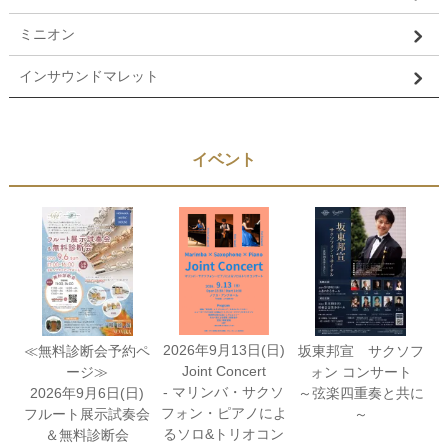
ミニオン
インサウンドマレット
イベント
2026年9月13日(日)
≪無料診断会予約ペ
坂東邦宣 サクソフ
Joint Concert
ージ≫
ォン コンサート
- マリンバ・サクソ
2026年9月6日(日)
～弦楽四重奏と共に
フォン・ピアノによ
フルート展示試奏会
～
るソロ&トリオコン
＆無料診断会