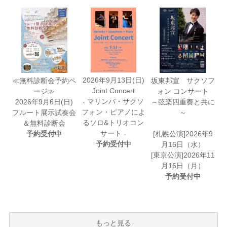
2026年9月13日(日)
≪無料診断会予約ペ
坂東邦宣 サクソフ
Joint Concert
ージ≫
ォン コンサート
- マリンバ・サクソ
2026年9月6日(日)
～弦楽四重奏と共に
フォン・ピアノによ
フルート展示試奏会
～
るソロ&トリオコン
＆無料診断会
サート -
予約受付中
[札幌公演]2026年9
予約受付中
月16日（水）
[東京公演]2026年11
月16日（月）
予約受付中
もっと見る