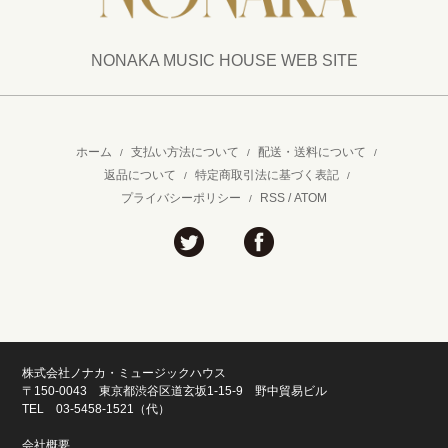
NONAKA MUSIC HOUSE WEB SITE
ホーム
支払い方法について
配送・送料について
/
/
/
返品について
特定商取引法に基づく表記
/
/
プライバシーポリシー
RSS
/
ATOM
/
株式会社ノナカ・ミュージックハウス
〒150-0043 東京都渋谷区道玄坂1-15-9 野中貿易ビル
TEL 03-5458-1521（代）
会社概要