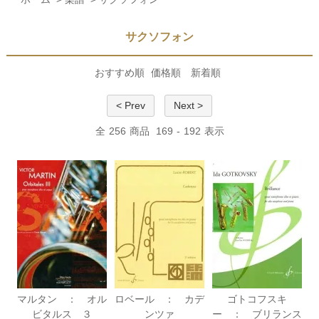
サクソフォン
おすすめ順
価格順
新着順
< Prev
Next >
全
256
商品
169
-
192
表示
マルタン ： オル
ロベール ： カデ
ゴトコフスキ
ビタルス ３
ンツァ
ー ： ブリランス