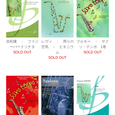
吉松隆 ： ファジ
レヴィ ： 周りの
フルモー ： サク
ーバードソナタ
空気 － ビキニウ
ソ・テンポ 1巻
SOLD OUT
ム
SOLD OUT
SOLD OUT