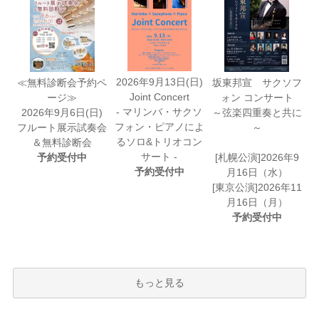
2026年9月13日(日)
≪無料診断会予約ペ
坂東邦宣 サクソフ
Joint Concert
ージ≫
ォン コンサート
- マリンバ・サクソ
2026年9月6日(日)
～弦楽四重奏と共に
フォン・ピアノによ
フルート展示試奏会
～
るソロ&トリオコン
＆無料診断会
サート -
予約受付中
[札幌公演]2026年9
予約受付中
月16日（水）
[東京公演]2026年11
月16日（月）
予約受付中
もっと見る