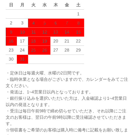
日
月
火
水
木
金
土
1
2
3
4
5
6
7
8
9
10
11
12
13
14
15
16
17
18
19
20
21
22
23
24
25
26
27
28
29
30
31
・定休日は毎週火曜、水曜の2日間です。
・臨時休業となる場合がございますので、カレンダーをみてご注
文ください。
・発送は、1~4営業日以内となっております。
・銀行振り込みを選択いただいた方は、入金確認より1~4営業日
以内の発送となります。
・受注は毎日午前9時で締め切らせていただき、それ以降にご注
文のお客様は、翌日の午前9時以降に受注確認させていただきま
す。
☆領収書をご希望のお客様は購入時に備考に記載をお願い致しま