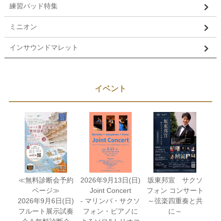
練習パッド特集
ミニオン
インサウンドマレット
イベント
≪無料診断会予約
2026年9月13日(日)
坂東邦宣 サクソ
ページ≫
Joint Concert
フォン コンサート
2026年9月6日(日)
- マリンバ・サクソ
～弦楽四重奏と共
フルート展示試奏
フォン・ピアノに
に～