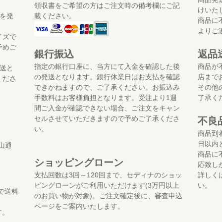
領収書をご希望の方はご注文時の備考欄にご記
けいた
を発
載ください。
商品に
よりご
イズで
予めご
銀行振込
返品
指定の銀行口座に、当方にて入金を確認した後
商品が
送と
の発送となります。銀行休業日はお支払を確認
店まで
くださ
できかねますので、ご了承ください。お振込み
その他
手数料はお客様負担となります。受注より1週
了承く
間ご入金が確認できない場合、ご注文をキャン
セルさせていただきますので予めご了承くださ
不良
い。
商品到
日以内
山通
商品に
ショッピングローン
応致し
支払回数は3回～120回まで、セディナのショッ
詳しく
ピングローンがご利用いただけます(3万円以上
い。
で送料
のお買い物が対象)。ご注文確定後に、審査申込
ページをご案内いたします。
す。