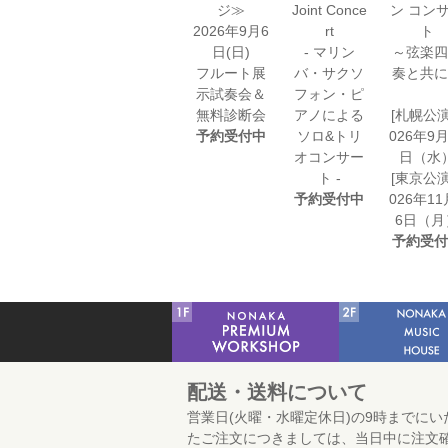
ジ≫
Joint Conce
ン コン
2026年9月6
rt
ト
日(日)
- マリン
～弦楽四
フルート展
バ・サクソ
奏と共に
示試奏会＆
フォン・ピ
無料診断会
アノによる
[札幌公演
予約受付中
ソロ&トリ
026年9月
オコンサー
日（水
ト -
[東京公演
予約受付中
026年11
6日（月
予約受付
配送・送料について
営業日(火曜・水曜定休日)の9時までにい
たご注文につきましては、当日中に注文