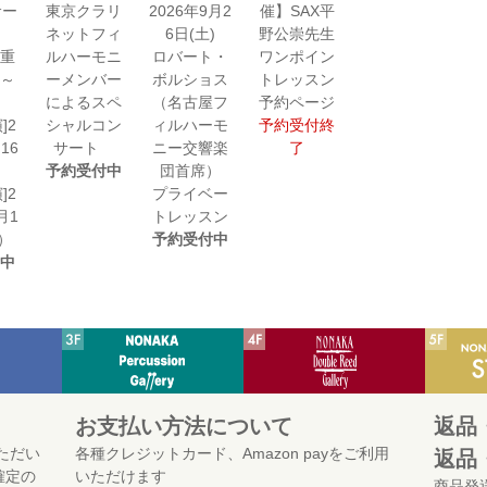
サー
東京クラリ
2026年9月2
催】SAX平
ネットフィ
6日(土)
野公崇先生
重
ルハーモニ
ロバート・
ワンポイン
～
ーメンバー
ボルショス
トレッスン
によるスペ
（名古屋フ
予約ページ
]2
シャルコン
ィルハーモ
予約受付終
16
サート
ニー交響楽
了
）
予約受付中
団首席）
]2
プライベー
月1
トレッスン
）
予約受付中
中
お支払い方法について
返品
ただい
各種クレジットカード、Amazon payをご利用
返品
確定の
いただけます
商品発