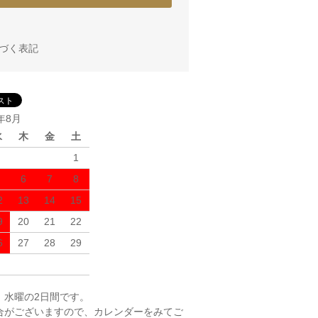
づく表記
6年8月
水
木
金
土
1
6
7
8
2
13
14
15
9
20
21
22
6
27
28
29
、水曜の2日間です。
合がございますので、カレンダーをみてご