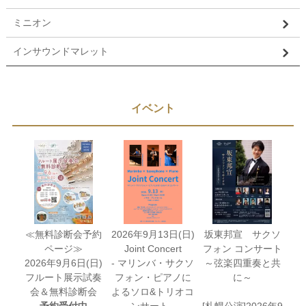
ミニオン
インサウンドマレット
イベント
≪無料診断会予約
2026年9月13日(日)
坂東邦宣 サクソ
ページ≫
Joint Concert
フォン コンサート
2026年9月6日(日)
- マリンバ・サクソ
～弦楽四重奏と共
フルート展示試奏
フォン・ピアノに
に～
会＆無料診断会
よるソロ&トリオコ