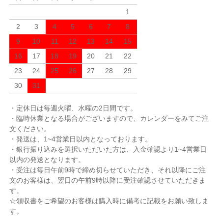
1
2
3
4
5
6
7
8
9
10
11
12
13
14
15
16
17
18
19
20
21
22
23
24
25
26
27
28
29
30
31
・定休日は毎週火曜、水曜の2日間です。
・臨時休業となる場合がございますので、カレンダーをみてご注
文ください。
・発送は、1~4営業日以内となっております。
・銀行振り込みを選択いただいた方は、入金確認より1~4営業日
以内の発送となります。
・受注は毎日午前9時で締め切らせていただき、それ以降にご注
文のお客様は、翌日の午前9時以降に受注確認させていただきま
す。
☆領収書をご希望のお客様は購入時に備考に記載をお願い致しま
す。