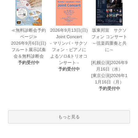
≪無料診断会予約
2026年9月13日(日)
坂東邦宣 サクソ
ページ≫
Joint Concert
フォン コンサート
2026年9月6日(日)
- マリンバ・サクソ
～弦楽四重奏と共
フルート展示試奏
フォン・ピアノに
に～
会＆無料診断会
よるソロ&トリオコ
予約受付中
ンサート -
[札幌公演]2026年9
予約受付中
月16日（水）
[東京公演]2026年1
1月16日（月）
予約受付中
もっと見る