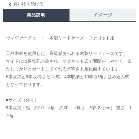
買い物を続ける
商品説明
イメージ
ヴィヴァーチェ ： 木製リードケース ファゴット用
天然木材を使用した、高級感あふれる木製リードケースです。
サイドには通気孔が施され、マグネット式で開閉がしやすく、ま
たしっかりとガードしてくれる堅牢さも兼ね備えています。
5本収納と9本収納は ピン式、4本収納と10本収納は はめ込み式
となっております。
■サイズ（外寸）
9本収納：縦 約10 ×横 約20 ×厚さ 約2.2（cm） 重さ 1
70g