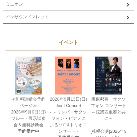
ミニオン
インサウンドマレット
イベント
≪無料診断会予約
2026年9月13日(日)
坂東邦宣 サクソ
ページ≫
Joint Concert
フォン コンサート
2026年9月6日(日)
- マリンバ・サクソ
～弦楽四重奏と共
フルート展示試奏
フォン・ピアノに
に～
会＆無料診断会
よるソロ&トリオコ
予約受付中
ンサート -
[札幌公演]2026年9