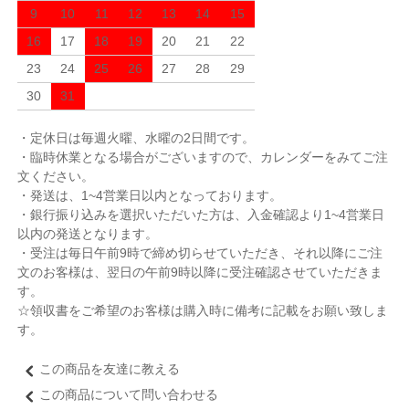
9
10
11
12
13
14
15
16
17
18
19
20
21
22
23
24
25
26
27
28
29
30
31
・定休日は毎週火曜、水曜の2日間です。
・臨時休業となる場合がございますので、カレンダーをみてご注
文ください。
・発送は、1~4営業日以内となっております。
・銀行振り込みを選択いただいた方は、入金確認より1~4営業日
以内の発送となります。
・受注は毎日午前9時で締め切らせていただき、それ以降にご注
文のお客様は、翌日の午前9時以降に受注確認させていただきま
す。
☆領収書をご希望のお客様は購入時に備考に記載をお願い致しま
す。
この商品を友達に教える
この商品について問い合わせる