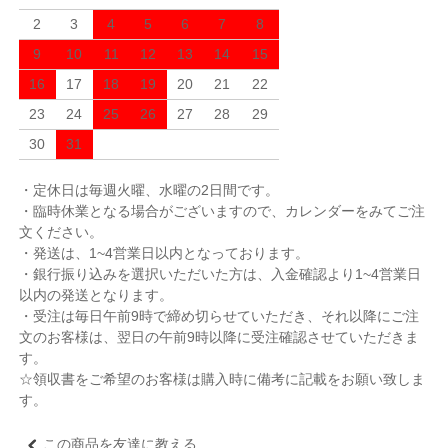
2
3
4
5
6
7
8
9
10
11
12
13
14
15
16
17
18
19
20
21
22
23
24
25
26
27
28
29
30
31
・定休日は毎週火曜、水曜の2日間です。
・臨時休業となる場合がございますので、カレンダーをみてご注
文ください。
・発送は、1~4営業日以内となっております。
・銀行振り込みを選択いただいた方は、入金確認より1~4営業日
以内の発送となります。
・受注は毎日午前9時で締め切らせていただき、それ以降にご注
文のお客様は、翌日の午前9時以降に受注確認させていただきま
す。
☆領収書をご希望のお客様は購入時に備考に記載をお願い致しま
す。
この商品を友達に教える