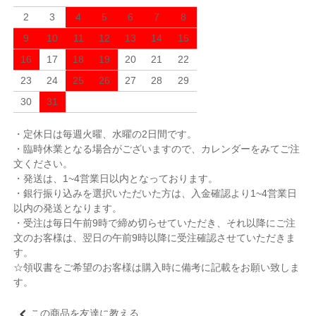
2
3
4
5
6
7
8
9
10
11
12
13
14
15
16
17
18
19
20
21
22
23
24
25
26
27
28
29
30
31
・定休日は毎週火曜、水曜の2日間です。
・臨時休業となる場合がございますので、カレンダーをみてご注
文ください。
・発送は、1~4営業日以内となっております。
・銀行振り込みを選択いただいた方は、入金確認より1~4営業日
以内の発送となります。
・受注は毎日午前9時で締め切らせていただき、それ以降にご注
文のお客様は、翌日の午前9時以降に受注確認させていただきま
す。
☆領収書をご希望のお客様は購入時に備考に記載をお願い致しま
す。
この商品を友達に教える