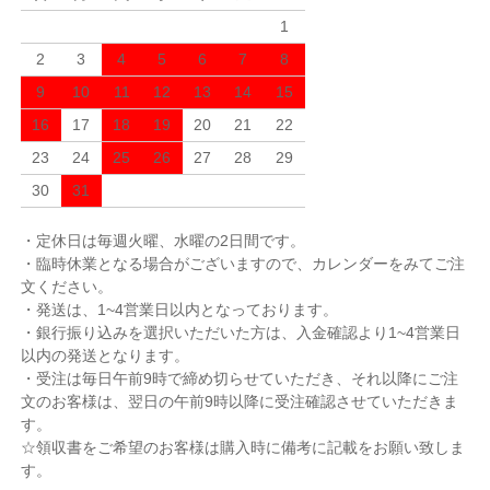
1
2
3
4
5
6
7
8
9
10
11
12
13
14
15
16
17
18
19
20
21
22
23
24
25
26
27
28
29
30
31
・定休日は毎週火曜、水曜の2日間です。
・臨時休業となる場合がございますので、カレンダーをみてご注
文ください。
・発送は、1~4営業日以内となっております。
・銀行振り込みを選択いただいた方は、入金確認より1~4営業日
以内の発送となります。
・受注は毎日午前9時で締め切らせていただき、それ以降にご注
文のお客様は、翌日の午前9時以降に受注確認させていただきま
す。
☆領収書をご希望のお客様は購入時に備考に記載をお願い致しま
す。