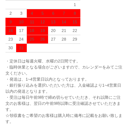
1
2
3
4
5
6
7
8
9
10
11
12
13
14
15
16
17
18
19
20
21
22
23
24
25
26
27
28
29
30
31
・定休日は毎週火曜、水曜の2日間です。
・臨時休業となる場合がございますので、カレンダーをみてご注
文ください。
・発送は、1~4営業日以内となっております。
・銀行振り込みを選択いただいた方は、入金確認より1~4営業日
以内の発送となります。
・受注は毎日午前9時で締め切らせていただき、それ以降にご注
文のお客様は、翌日の午前9時以降に受注確認させていただきま
す。
☆領収書をご希望のお客様は購入時に備考に記載をお願い致しま
す。