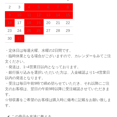
2
3
4
5
6
7
8
9
10
11
12
13
14
15
16
17
18
19
20
21
22
23
24
25
26
27
28
29
30
31
・定休日は毎週火曜、水曜の2日間です。
・臨時休業となる場合がございますので、カレンダーをみてご注
文ください。
・発送は、1~4営業日以内となっております。
・銀行振り込みを選択いただいた方は、入金確認より1~4営業日
以内の発送となります。
・受注は毎日午前9時で締め切らせていただき、それ以降にご注
文のお客様は、翌日の午前9時以降に受注確認させていただきま
す。
☆領収書をご希望のお客様は購入時に備考に記載をお願い致しま
す。
この商品を友達に教える