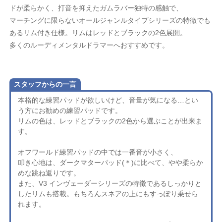
ドが柔らかく、打音を抑えたガムラバー独特の感触で、
マーチングに限らないオールジャンルタイプシリーズの特徴でも
あるリム付き仕様。リムはレッドとブラックの2色展開。
多くのルーディメンタルドラマーへおすすめです。
スタッフからの一言
本格的な練習パッドが欲しいけど、音量が気になる…とい
う方にお勧めの練習パッドです。
リムの色は、レッドとブラックの2色から選ぶことが出来ま
す。
オフワールド練習パッドの中では一番音が小さく、
叩き心地は、ダークマターパッド(＊)に比べて、やや柔らか
めな跳ね返りです。
また、V3 インヴェーダーシリーズの特徴であるしっかりと
したリムも搭載。もちろんスネアの上にもすっぽり乗せら
れます。