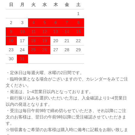
日
月
火
水
木
金
土
1
2
3
4
5
6
7
8
9
10
11
12
13
14
15
16
17
18
19
20
21
22
23
24
25
26
27
28
29
30
31
・定休日は毎週火曜、水曜の2日間です。
・臨時休業となる場合がございますので、カレンダーをみてご注
文ください。
・発送は、1~4営業日以内となっております。
・銀行振り込みを選択いただいた方は、入金確認より1~4営業日
以内の発送となります。
・受注は毎日午前9時で締め切らせていただき、それ以降にご注
文のお客様は、翌日の午前9時以降に受注確認させていただきま
す。
☆領収書をご希望のお客様は購入時に備考に記載をお願い致しま