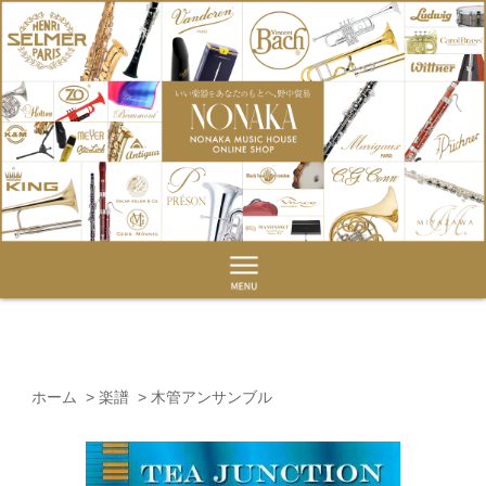
ホーム
>
楽譜
>
木管アンサンブル