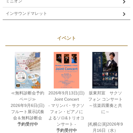
ミニオン
インサウンドマレット
イベント
≪無料診断会予約
2026年9月13日(日)
坂東邦宣 サクソ
ページ≫
Joint Concert
フォン コンサート
2026年9月6日(日)
- マリンバ・サクソ
～弦楽四重奏と共
フルート展示試奏
フォン・ピアノに
に～
会＆無料診断会
よるソロ&トリオコ
予約受付中
ンサート -
[札幌公演]2026年9
予約受付中
月16日（水）