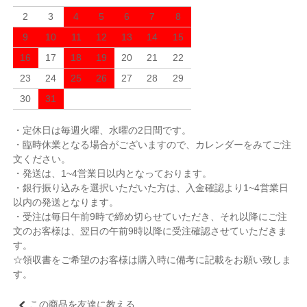
2
3
4
5
6
7
8
9
10
11
12
13
14
15
16
17
18
19
20
21
22
23
24
25
26
27
28
29
30
31
・定休日は毎週火曜、水曜の2日間です。
・臨時休業となる場合がございますので、カレンダーをみてご注
文ください。
・発送は、1~4営業日以内となっております。
・銀行振り込みを選択いただいた方は、入金確認より1~4営業日
以内の発送となります。
・受注は毎日午前9時で締め切らせていただき、それ以降にご注
文のお客様は、翌日の午前9時以降に受注確認させていただきま
す。
☆領収書をご希望のお客様は購入時に備考に記載をお願い致しま
す。
この商品を友達に教える