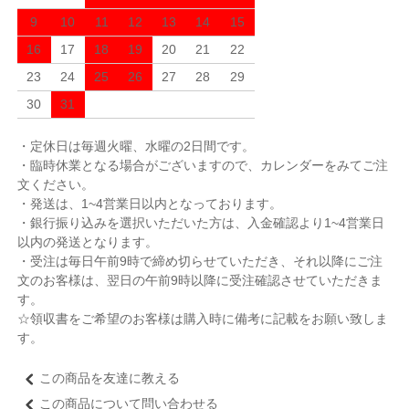
9
10
11
12
13
14
15
16
17
18
19
20
21
22
23
24
25
26
27
28
29
30
31
・定休日は毎週火曜、水曜の2日間です。
・臨時休業となる場合がございますので、カレンダーをみてご注
文ください。
・発送は、1~4営業日以内となっております。
・銀行振り込みを選択いただいた方は、入金確認より1~4営業日
以内の発送となります。
・受注は毎日午前9時で締め切らせていただき、それ以降にご注
文のお客様は、翌日の午前9時以降に受注確認させていただきま
す。
☆領収書をご希望のお客様は購入時に備考に記載をお願い致しま
す。
この商品を友達に教える
この商品について問い合わせる