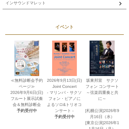
インサウンドマレット
イベント
≪無料診断会予約
2026年9月13日(日)
坂東邦宣 サクソ
ページ≫
Joint Concert
フォン コンサート
2026年9月6日(日)
- マリンバ・サクソ
～弦楽四重奏と共
フルート展示試奏
フォン・ピアノに
に～
会＆無料診断会
よるソロ&トリオコ
予約受付中
ンサート -
[札幌公演]2026年9
予約受付中
月16日（水）
[東京公演]2026年1
1月16日（月）