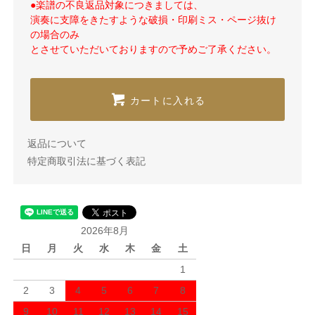
●楽譜の不良返品対象につきましては、
演奏に支障をきたすような破損・印刷ミス・ページ抜け
の場合のみ
とさせていただいておりますので予めご了承ください。
カートに入れる
返品について
特定商取引法に基づく表記
2026年8月
日
月
火
水
木
金
土
1
2
3
4
5
6
7
8
9
10
11
12
13
14
15