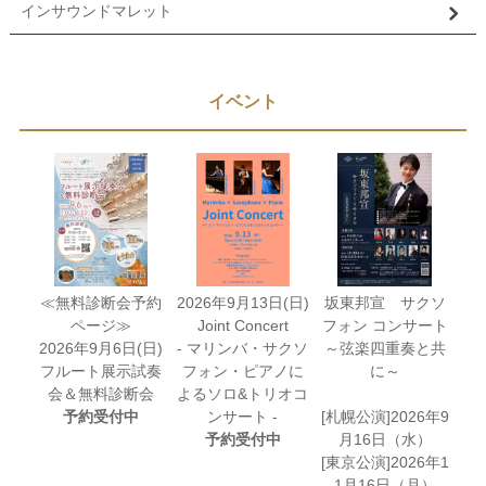
インサウンドマレット
イベント
≪無料診断会予約
2026年9月13日(日)
坂東邦宣 サクソ
ページ≫
Joint Concert
フォン コンサート
2026年9月6日(日)
- マリンバ・サクソ
～弦楽四重奏と共
フルート展示試奏
フォン・ピアノに
に～
会＆無料診断会
よるソロ&トリオコ
予約受付中
ンサート -
[札幌公演]2026年9
予約受付中
月16日（水）
[東京公演]2026年1
1月16日（月）