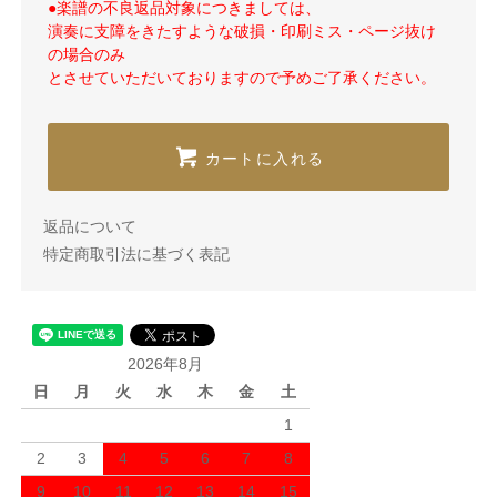
●楽譜の不良返品対象につきましては、
演奏に支障をきたすような破損・印刷ミス・ページ抜け
の場合のみ
とさせていただいておりますので予めご了承ください。
カートに入れる
返品について
特定商取引法に基づく表記
2026年8月
日
月
火
水
木
金
土
1
2
3
4
5
6
7
8
9
10
11
12
13
14
15