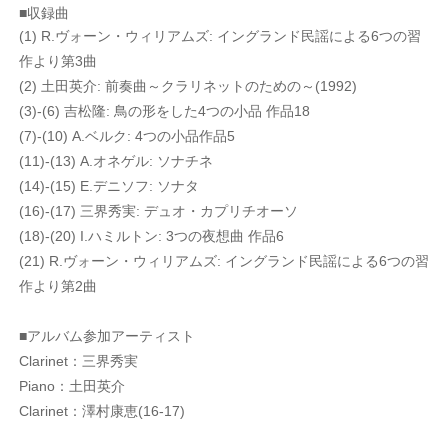
■収録曲
(1) R.ヴォーン・ウィリアムズ: イングランド民謡による6つの習
作より第3曲
(2) 土田英介: 前奏曲～クラリネットのための～(1992)
(3)-(6) 吉松隆: 鳥の形をした4つの小品 作品18
(7)-(10) A.ベルク: 4つの小品作品5
(11)-(13) A.オネゲル: ソナチネ
(14)-(15) E.デニソフ: ソナタ
(16)-(17) 三界秀実: デュオ・カプリチオーソ
(18)-(20) I.ハミルトン: 3つの夜想曲 作品6
(21) R.ヴォーン・ウィリアムズ: イングランド民謡による6つの習
作より第2曲
■アルバム参加アーティスト
Clarinet：三界秀実
Piano：土田英介
Clarinet：澤村康恵(16-17)