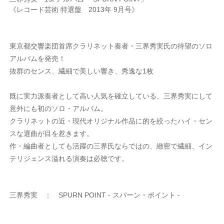
《レコード芸術 特選盤 2013年 9月号》
東京都交響楽団首席クラリネット奏者・三界秀実氏の待望のソロ
アルバムを発売！
抜群のセンス、繊細で美しい響き、秀逸な1枚
既に実力派奏者として高い人気を確立している、三界秀実にして
意外にも初のソロ・アルバム。
クラリネットの近・現代オリジナル作品に的を絞ったハイ・セン
スな選曲が目を惹きます。
作・編曲者としても活躍の三界氏ならではの、緻密で繊細、イン
テリジェンス溢れる演奏は必聴です。
三界秀実 ： SPURN POINT - スパーン・ポイント -