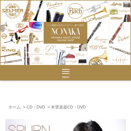
ホーム
>
CD・DVD
>
木管楽器CD・DVD