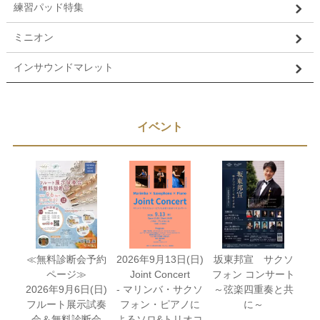
練習パッド特集
ミニオン
インサウンドマレット
イベント
≪無料診断会予約
2026年9月13日(日)
坂東邦宣 サクソ
ページ≫
Joint Concert
フォン コンサート
2026年9月6日(日)
- マリンバ・サクソ
～弦楽四重奏と共
フルート展示試奏
フォン・ピアノに
に～
会＆無料診断会
よるソロ&トリオコ