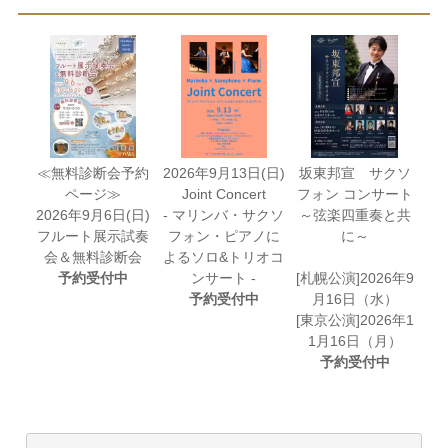
≪無料診断会予約
2026年9月13日(日)
坂東邦宣 サクソ
ページ≫
Joint Concert
フォン コンサート
2026年9月6日(日)
- マリンバ・サクソ
～弦楽四重奏と共
フルート展示試奏
フォン・ピアノに
に～
会＆無料診断会
よるソロ&トリオコ
予約受付中
ンサート -
[札幌公演]2026年9
予約受付中
月16日（水）
[東京公演]2026年1
1月16日（月）
予約受付中