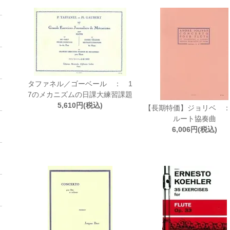
タファネル／ゴーベール ： 1
7のメカニズムの日課大練習課題
5,610円(税込)
【長期特価】ジョリベ 
ルート協奏曲
6,006円(税込)