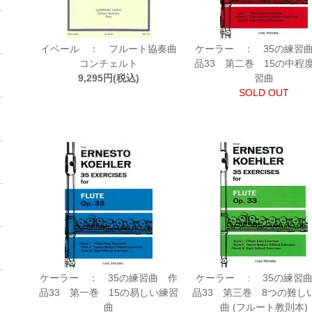
イベール ： フルート協奏曲
ケーラー ： 35の練習
コンチェルト
品33 第二巻 15の中程
9,295円(税込)
習曲
SOLD OUT
ケーラー ： 35の練習曲 作
ケーラー : 35の練習
品33 第一巻 15の易しい練習
品33 第三巻 8つの難し
曲
曲 (フルート教則本)